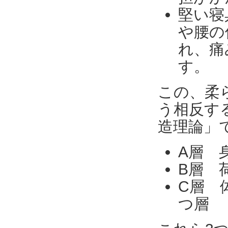
堅い寝
や腰の
れ、痛
す。
この、柔
う相反す
造理論」
A層 
B層 
C層 
つ層