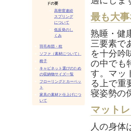
適にしま
じ
ドの要
カ
高密度連続
最も大事
スプリング
テ
について
ゴ
低反発のし
熟睡・健
リ
くみ
の
三要素で
メ
羽毛布団・枕
を十分吟
ニ
ソファ（素材について）
ュ
の中でも
椅子
ー]
キャビネット選びのため
す。マッ
の収納物サイズ一覧
る上で重
フローリングとカーペッ
ト
寝姿勢の
家具の素材と仕上げにつ
いて
マットレ
人の身体