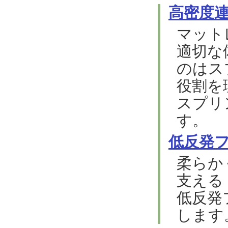
高密度
マット
適切な
のはス
役割を
スプリ
す。
低反発
柔らか
支える
低反発
します