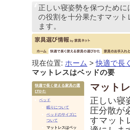
正しい寝姿勢を保つために
の役割を十分果たすマット
ます。
本
文
へ
[大
ス
カ
現在位置:
ホーム
>
快適で長
キ
テ
マットレスはベッドの要
ッ
ゴ
プ
リ
マット
[こ
快適で長く使える家具の選
の
の
びかた
メ
正しい寝
ペ
ニ
ベッド
ー
ュ
眠りについて
圧分散が
ジ
ー]
ベッドのサイズに
すマット
と
ついて
同
マットレスはベッ